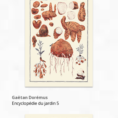
Gaëtan Dorémus
Croco 6