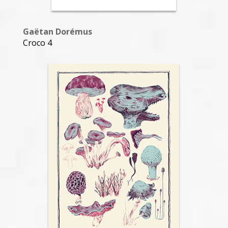
Gaëtan Dorémus
Croco 4