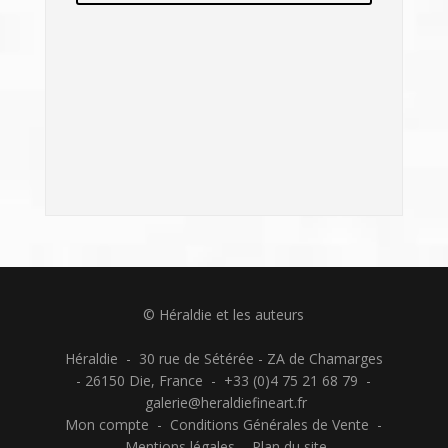
graphique en font l’un des artistes
français les plus salués dans le domaine.
Des tirages imprimés sur papier d’art
Hahnemühle
Fine Art
100% coton et livrées
partout en France.
Voir toutes les illustrations de
Gaëtan Dorémus