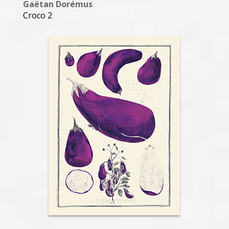
Gaëtan Dorémus
Croco 2